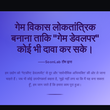
गेम विकास लोकतांत्रिक
बनाना ताकि "गेम डेवलपर"
कोई भी दावा कर सके।
——SoonLab टीम द्वारा
हम उद्योग को 'गेटकीप्ट डेवलपमेंट' से दूर और 'सार्वभौमिक अभिव्यक्ति' की ओर ले जाना
चाहते हैं। जब भी कोई उपयोगकर्ता कहता है, 'मुझे नहीं लगा था कि मैं यह बना सकता
हूँ', हम जान जाते हैं कि हमारा काम पूरा हुआ।