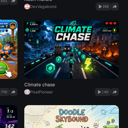
493
DevVagabond
288
Climate chase
PixelPioneer
756
1.4K