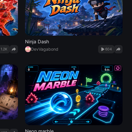
Ninja Dash
DevVagabond
1.2K
604
Neon marble