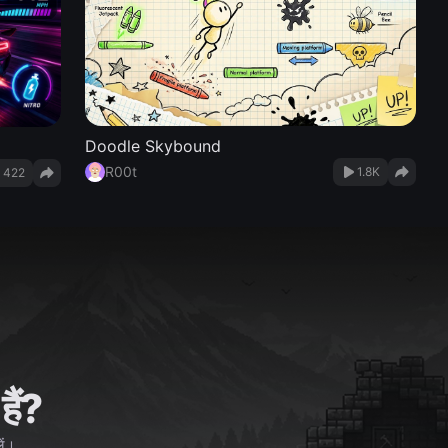
Doodle Skybound
R00t
1.8K
422
हैं?
ें।