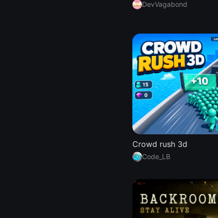
DevVagabond
Crowd rush 3d
Code_LB