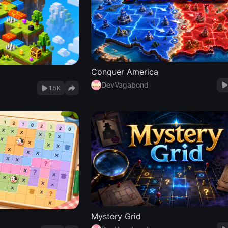
Conquer America
DevVagabond
1.5K
Mystery Grid