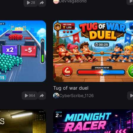
DevVagabond
28
Tug of war duel
CyberScribe_1126
964