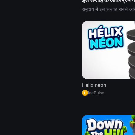
इस सप्ताह के लोकप्रिय ग
समुदाय में इस सप्ताह सबसे अ
Helix neon
leePulse