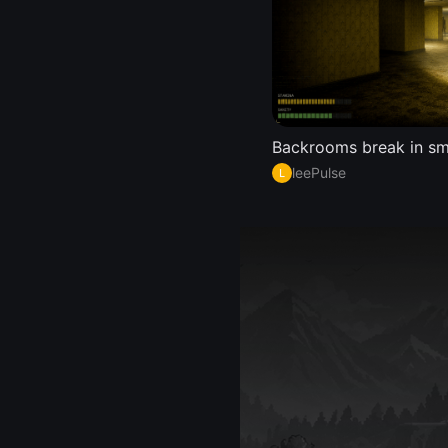
Backrooms break in s
leePulse