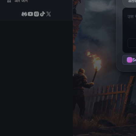
और जानें
अंतरि
S