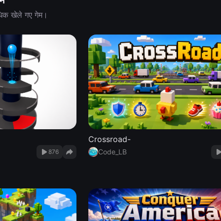
ेम
धिक खेले गए गेम।
Crossroad-
Code_LB
876