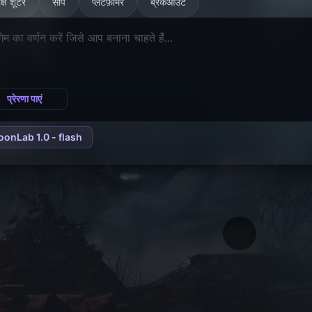
क्ष शूटर
सांप
प्लेटफ़ॉर्मर
ब्रेकआउट
प्रेरणा पाएं
oonLab 1.0 - flash