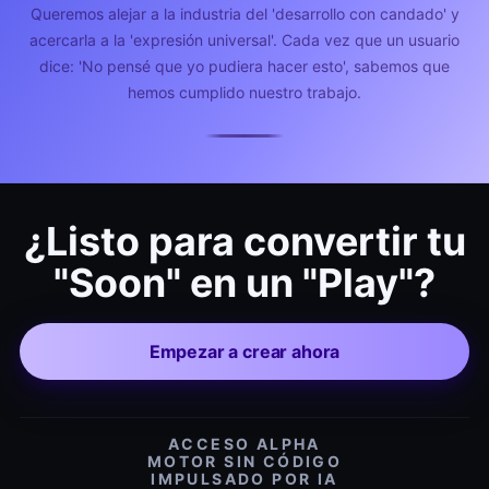
Queremos alejar a la industria del 'desarrollo con candado' y
acercarla a la 'expresión universal'. Cada vez que un usuario
dice: 'No pensé que yo pudiera hacer esto', sabemos que
hemos cumplido nuestro trabajo.
¿Listo para convertir tu
"Soon" en un "Play"?
Empezar a crear ahora
ACCESO ALPHA
MOTOR SIN CÓDIGO
IMPULSADO POR IA