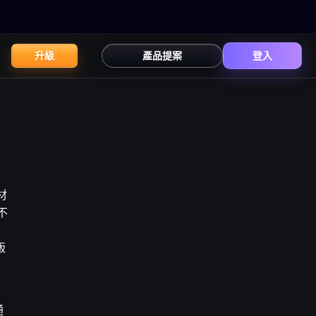
升級
產品提案
登入
材
不
版
通