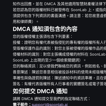
知作出回應，並在 DMCA 及其他適用智慧財產權法律
若您認為您的版權材料已被發佈在 SoonLab 上，或指
須提供包含下列資訊的書面溝通。請注意：若您故意虛
用和律師費）。
DMCA 通知須包含的內容
您的版權侵權主張須包含下列要素：
授權：證明您有權代表被指侵犯的專有權的版權所有人
受版權保護作品的識別：對您主張被侵權的版權作品的
侵權材料的識別：對您主張構成侵權的材料在 SoonLab
SoonLab 上出現的至少一個檢索關鍵詞）。
您的聯絡資訊：足以使我們聯絡您的資訊，例如姓名、
善意陳述：陳述您善意相信被投訴材料的使用未經版權
準確性與偽證罰則陳述：陳述通知中的資訊準確，且在
簽名：有權代表版權所有人行事者的實體簽名或電子簽
如何提交 DMCA 通知
請將 DMCA 通知提交至我們的指定聯絡方式：
電子郵件：
support@soonlab.ai