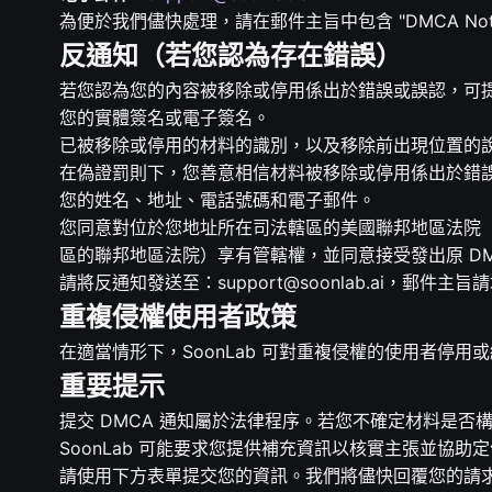
為便於我們儘快處理，請在郵件主旨中包含 "DMCA N
反通知（若您認為存在錯誤）
若您認為您的內容被移除或停用係出於錯誤或誤認，可
您的實體簽名或電子簽名。
已被移除或停用的材料的識別，以及移除前出現位置的
在偽證罰則下，您善意相信材料被移除或停用係出於錯
您的姓名、地址、電話號碼和電子郵件。
您同意對位於您地址所在司法轄區的美國聯邦地區法院（若
區的聯邦地區法院）享有管轄權，並同意接受發出原 D
請將反通知發送至：support@soonlab.ai，郵件主旨請填寫 
重複侵權使用者政策
在適當情形下，SoonLab 可對重複侵權的使用者停用
重要提示
提交 DMCA 通知屬於法律程序。若您不確定材料是否
SoonLab 可能要求您提供補充資訊以核實主張並協助
請使用下方表單提交您的資訊。我們將儘快回覆您的請