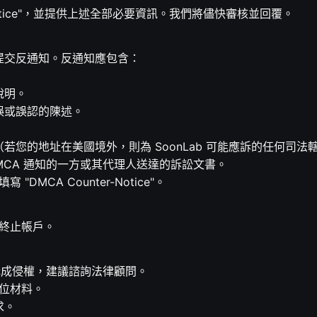
otice"，並提供上述全部必要資訊。我們將儘快審核並回覆。
提交反通知。反通知應包含：
說明。
誤或誤認的陳述。
您的地址在美國境外，則為 SoonLab 可能應訴的任何司法
MCA 通知的一方或其代理人送達的訴訟文書。
"DMCA Counter-Notice"。
或終止帳戶。
構成侵權，建議諮詢法律顧問。
定位材料。
求。