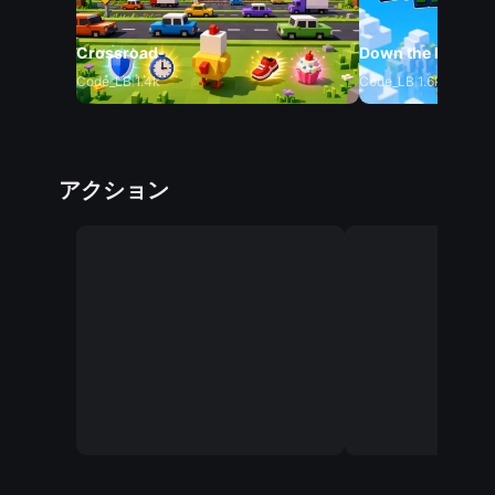
Crossroad-
Down the hill cov
Code_LB
1.4k
Code_LB
1.6k
アクション