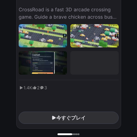
CrossRoad is a fast 3D arcade crossing
game. Guide a brave chicken across busy
roads, dodge speeding cars, grab power-
up items, and push for a higher score.
Each lane demands timing, quick
reactions, and a little courage as the
traffic grows more dangerous. Controls:
Use the arrow keys or WASD to move
forward, back, left, and right. On touch
screens, tap the on-screen arrow buttons.
Avoid cars, collect items, and keep
1.4K
2
3
crossing to raise your score.
今すぐプレイ