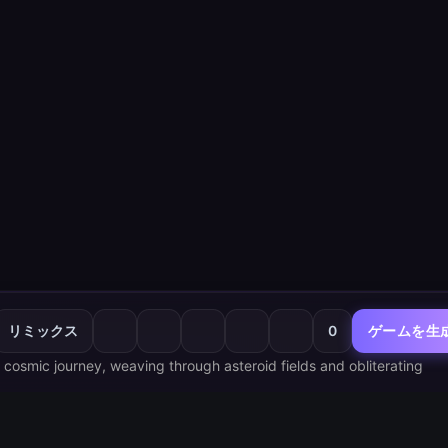
リミックス
0
ゲームを生
cosmic journey, weaving through asteroid fields and obliterating 