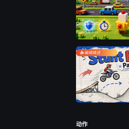
Crossroad-
Code_LB
1.3k
编辑精选
Stunt Bike
Code_LB
617
动作