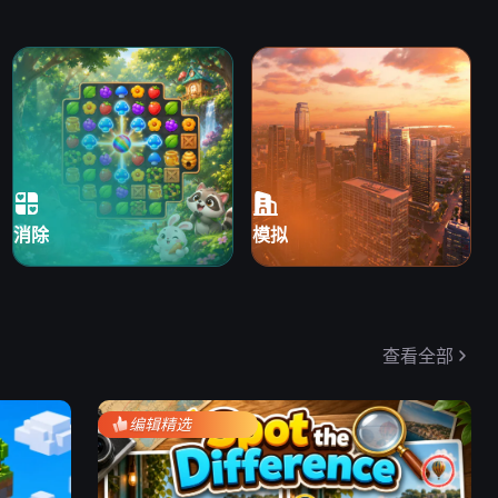
Avoid cars, collect
items, and keep
crossing to raise
your score.
消除
模拟
查看全部
编辑精选