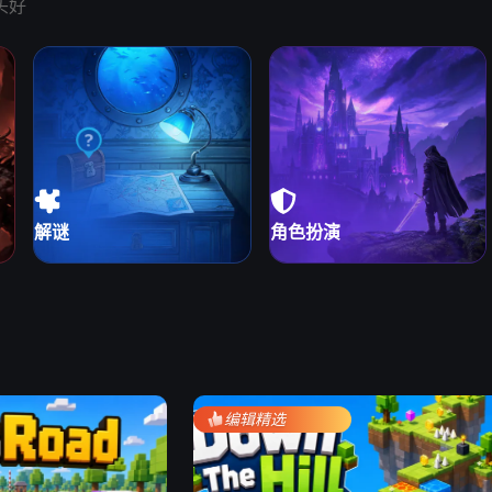
头好
解谜
角色扮演
编辑精选