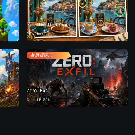
Spot the Difference
PixelPioneer
1.9k
编辑精选
Zero: Exfil
Code_LB
506