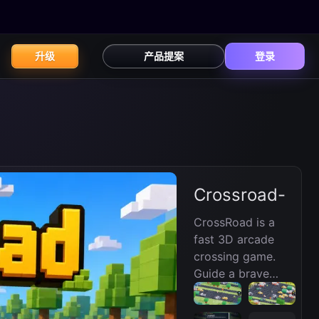
升级
产品提案
登录
Crossroad-
CrossRoad is a
fast 3D arcade
crossing game.
Guide a brave
chicken across
busy roads, dodge