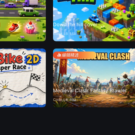
Down the hill cover
Code_LB
1.5k
编辑精选
Medieval Clash: Fantasy Brawler
Code_LB
693