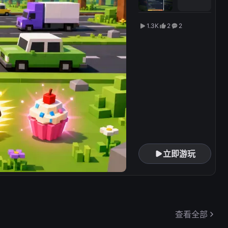
speeding cars,
grab power-up
1.3K
2
2
items, and push
for a higher score.
Each lane
demands timing,
quick reactions,
and a little
courage as the
traffic grows more
dangerous.
Controls: Use the
arrow keys or
立即游玩
WASD to move
forward, back,
left, and right. On
touch screens, tap
the on-screen
查看全部
arrow buttons.