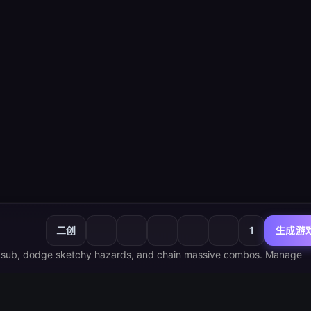
二创
1
生成游
e sub, dodge sketchy hazards, and chain massive combos. Manage 