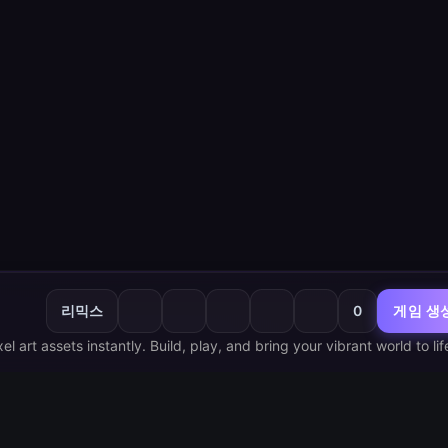
리믹스
0
게임 생
 art assets instantly. Build, play, and bring your vibrant world to lif
인기순
최신