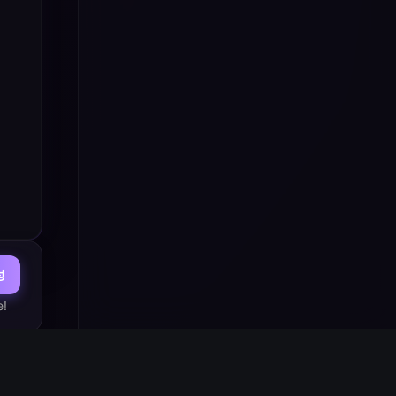
성
e!
순