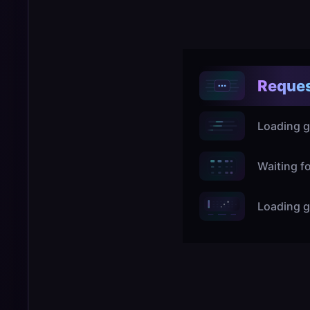
Reques
Loading g
Waiting f
Loading g