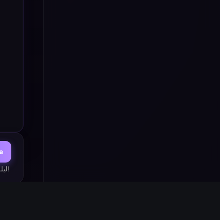
e
ليلة المافيا: لعبة استنتاج اجتماعي مثيرة للجلسات! اكتشف الخونة أو قد عصابتك للسيطرة في أجواء عربية غامضة. هل تثق بأصدقائك؟ التحدي بدأ الآن!
st