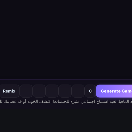
Remix
0
Generate Gam
Hottest
Late