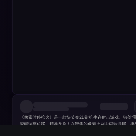
《像素时停枪火》是一款快节奏2D街机生存射击游戏。独创“
瞬间调整位移、精准反杀！在密集的像素火网中闪转腾挪，挑
战局！