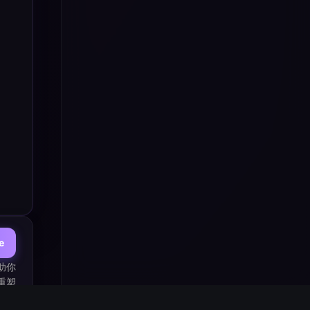
e
助你
重塑