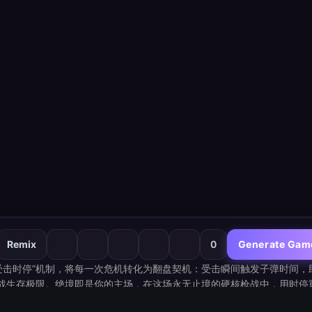
Remix
0
Generate Gam
受击时停”机制，将每一次危机转化为翻盘契机：受击瞬间触发子弹时间，
战生存极限。绝境即是你的主场，在这场永无止境的硬核枪战中，用时停